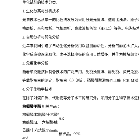
生化试剂的技术分类:
1. 生化分离与分析技术
光谱技术已从单一的比色法发展为采用分光光度法、透射比浊法、原子
换层析、亲和层析、气相层析、高效液相色谱（HPLC）等等。电泳技
2. 自动分析与酶法分析
近年来我国引进了自动生化分析仪用以监测酶活性，分析的酶范围扩大
化学反应被逐渐取代。离子选择电极的应用日益增多，并作为模块组合
3. 免疫化学分析
随着单克隆抗体制备技术的广泛应用，免疫浊度法、酶免疫、荧光免疫、发
等载脂蛋白的测定，脂蛋白（a）测定、磷酸肌酸激酶同工酶（CK-MB
4. 分子生物学技术
在除了对蛋白质、代谢物等分子水平的研究外，采用分子生物学技术进
棕榈酸甲酯
相关产品 ：
棕榈酸
/
软脂酸
/
十六酸
/
AR
鲸蜡酸
/
正十六烷酸
/
鲸
乙酸
/
十六烷酸
/Palmitic
标准品，
99%
acid