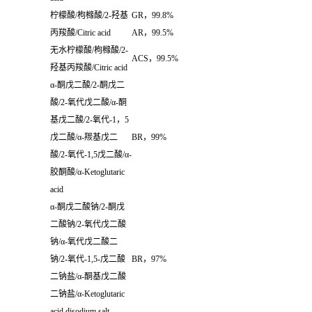
柠檬酸
/
枸橼酸
/2-
羟基
GR
，
99.8%
丙羧酸
/Citric acid
AR
，
99.5%
无水柠檬酸
/
枸橼酸
/2-
ACS
，
99.5%
羟基丙羧酸
/Citric acid
α-
酮戊二酸
/2-
酮戊二
酸
/2-
氧代戊二酸
/α-
酮
基戊二酸
/2-
氧代
-1
，
5
戊二酸
/α-
羰基戊二
BR
，
99%
酸
/2-
氧代
-1,5
戊二酸
/α-
胶酮酸
/α-Ketoglutaric
acid
α-
酮戊二酸钠
/2-
酮戊
二酸钠
/2-
氧代戊二酸
钠
/α-
氧代戊二酸二
钠
/2-
氧代
-1,5-
戊二酸
BR
，
97%
二钠盐
/α-
酮基戊二酸
二钠盐/α-Ketoglutaric
acid disodium salt