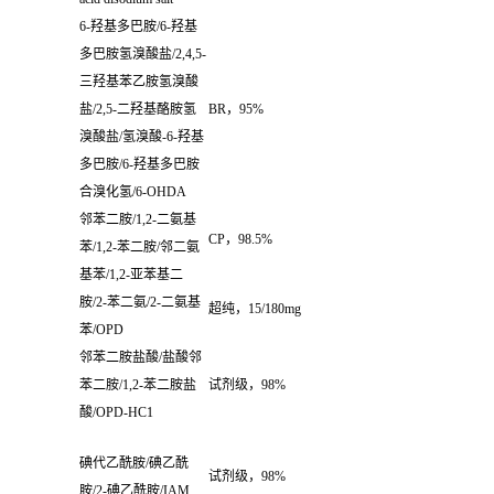
6-
羟基多巴胺
/6-
羟基
多巴胺氢溴酸盐
/2,4,5-
三羟基苯乙胺氢溴酸
盐
/2,5-
二羟基酪胺氢
BR
，
95%
溴酸盐
/
氢溴酸
-6-
羟基
多巴胺
/6-
羟基多巴胺
合溴化氢
/6-OHDA
邻苯二胺
/1,2-
二氨基
CP
，
98.5%
苯
/1,2-
苯二胺
/
邻二氨
基苯
/1,2-
亚苯基二
胺
/2-
苯二氨
/2-
二氨基
超纯，
15/180mg
苯
/OPD
邻苯二胺盐酸
/
盐酸邻
苯二胺
/1,2-
苯二胺盐
试剂级，
98%
酸
/OPD-HC1
碘代乙酰胺
/
碘乙酰
试剂级，
98%
胺
/2-
碘乙酰胺
/IAM