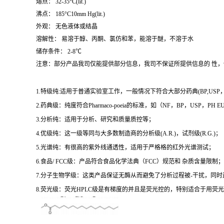
熔点： 32-35°C(lit.)
沸点： 185°C10mm Hg(lit.)
外观： 无色液体或结晶
溶解性： 易溶于醇、丙酮、氯仿和苯，能溶于醚，不溶于水
储存条件： 2-8℃
注意：部分产品我司仅能提供部分信息，我司不保证所提供信息的 性
1.特级纯:适用于普通实验室工作，一般情况下符合大部分药典(BP,USP，et
2.药典级：纯度符合Pharmaco-poeia的标准，如（NF，BP，USP，PH
3.分析纯：适用于分析、研究和质量质控等；
4.优级纯：这一级等同与大多数制造商的分析级(A.R.)，试剂级(R.G.)；
5.光谱纯：有很高的紫外线通透性，适用于严格格的红外光谱测试；
6.食品/ FCC级：产品符合食品化学法典（FCC）规范和 杂质含量限制；
7.分子生物学级：这类产品保证无酶从而避免了分析过程被-干扰，同
8.荧光级：荧光HPLC级是有梯度的并且是荧光控的，特别适合于用荧光H