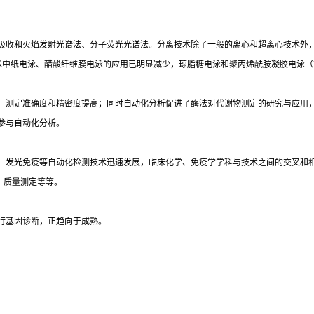
吸收和火焰发射光谱法、分子荧光光谱法。分离技术除了一般的离心和超离心技术外
术中纸电泳、醋酸纤维膜电泳的应用已明显减少，琼脂糖电泳和聚丙烯酰胺凝胶电泳（
，测定准确度和精密度提高；同时自动化分析促进了酶法对代谢物测定的研究与应用
参与自动化分析。
光免疫等自动化检测技术迅速发展，临床化学、免疫学学科与技术之间的交叉和相互渗透
）质量测定等等。
行基因诊断，正趋向于成熟。