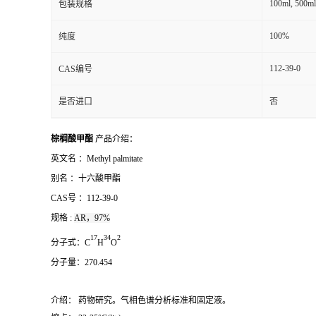
100ml, 500ml
包装规格
100%
纯度
112-39-0
CAS编号
是否进口
否
棕榈酸甲酯
产品介绍：
英文名 ：
Methyl palmitate
别名
：
十六酸甲酯
CAS号 ：
112-39-0
规格 :
AR，97%
1
7
3
4
2
分子式：
C
H
O
分子量：
270.454
介绍： 药物研究。气相色谱分析标准和固定液。