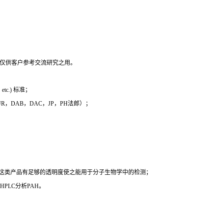
，仅供客户参考交流研究之用。
c.) 标准；
 EUR，DAB，DAC，JP，PH法郎）；
时这类产品有足够的透明度使之能用于分子生物学中的检测；
PLC分析PAH。