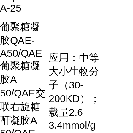
A-25
葡聚糖凝
胶
QAE-
A50/QAE
应用：中等
葡聚糖凝
大小生物分
胶
A-
子（
30-
50/QAE
交
200KD
）；
联右旋糖
载量
2.6-
酐凝胶
A-
3.4mmol/g