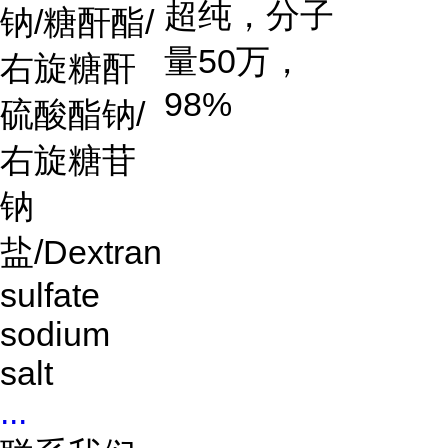
超纯，分子
钠
/
糖酐酯
/
量
50
万，
右旋糖酐
98%
硫酸酯钠
/
右旋糖苷
钠
盐
/Dextran
sulfate
sodium
salt
...