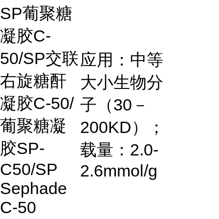
SP
葡聚糖
凝胶
C-
50/SP
交联
应用：中等
右旋糖酐
大小生物分
凝胶
C-50/
子（
30
－
葡聚糖凝
200KD
）；
胶
SP-
载量：
2.0-
C50/SP
2.6mmol/g
Sephade
C-50