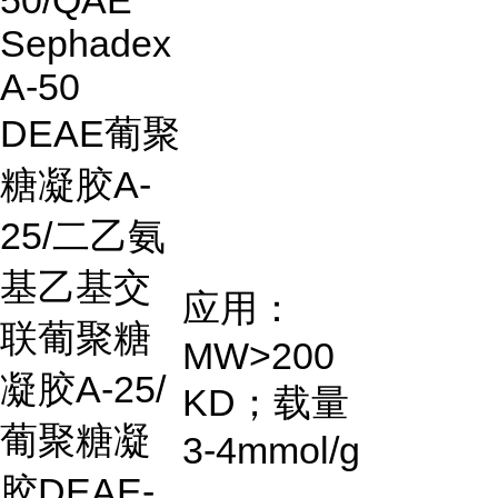
50/QAE
Sephadex
A-50
DEAE
葡聚
糖凝胶
A-
25/
二乙氨
基乙基交
应用：
联葡聚糖
MW>200
凝胶A-25/
KD
；载量
葡聚糖凝
3-4mmol/g
胶DEAE-