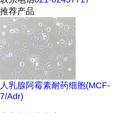
推荐产品
人乳腺阿霉素耐药细胞(MCF-
7/Adr)