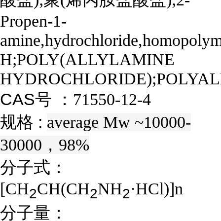
Propen-1-
amine,hydrochloride,homopol
H;POLY(ALLYLAMINE
HYDROCHLORIDE);POLYA
CAS号 ：
71550-12-4
规格 :
average Mw ~10000-
30000，98%
分子式：
[CH
CH(CH
NH
·HCl)]n
2
2
2
分子量：