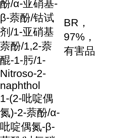
酚
/α-
亚硝基
-
β-
萘酚
/
钴试
BR
，
剂
/1-
亚硝基
97%
，
萘酚
/1,2-
萘
有害品
醌
-1-
肟
/1-
Nitroso-2-
naphthol
1-(2-
吡啶偶
氮
)-2-
萘酚
/α-
吡啶偶氮
-β-