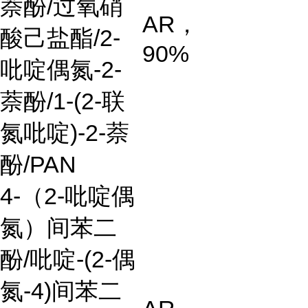
萘酚
/
过氧硝
AR
，
酸己盐酯
/2-
90%
吡啶偶氮
-2-
萘酚
/1-(2-
联
氮吡啶
)-2-
萘
酚
/PAN
4-
（
2-
吡啶偶
氮）间苯二
酚
/
吡啶
-(2-
偶
氮
-4)
间苯二