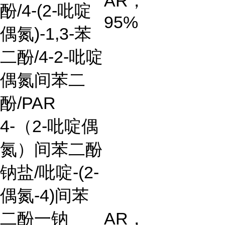
AR
，
酚
/4-(2-
吡啶
95%
偶氮
)-1,3-
苯
二酚
/4-2-
吡啶
偶氮间苯二
酚
/PAR
4-
（
2-
吡啶偶
氮）间苯二酚
钠盐
/
吡啶
-(2-
偶氮
-4)
间苯
二酚一钠
AR
，