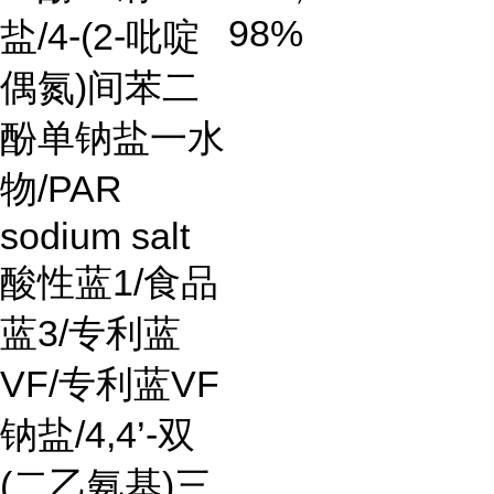
98%
盐
/4-(2-
吡啶
偶氮
)
间苯二
酚单钠盐一水
物
/PAR
sodium salt
酸性蓝
1/
食品
蓝
3/
专利蓝
VF/
专利蓝
VF
钠盐
/4,4’-
双
(
二乙氨基
)
三