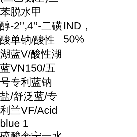
苯脱水甲
醇
-2’’,4’’-
二磺
IND
，
50%
酸单钠
/
酸性
湖蓝
V/
酸性湖
蓝
VN150/
五
号专利蓝钠
盐
/
舒泛蓝
/
专
利兰
VF/Acid
blue 1
硫酸奎宁一水