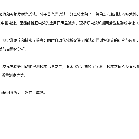
吸收和火焰发射光谱法、分子荧光光谱法。分离技术除了一般的离心和超离心技术外
术中纸电泳、醋酸纤维膜电泳的应用已明显减少，琼脂糖电泳和聚丙烯酰胺凝胶电泳（
，测定准确度和精密度提高；同时自动化分析促进了酶法对代谢物测定的研究与应用
参与自动化分析。
光免疫等自动化检测技术迅速发展，临床化学、免疫学学科与技术之间的交叉和相互渗透
）质量测定等等。
行基因诊断，正趋向于成熟。