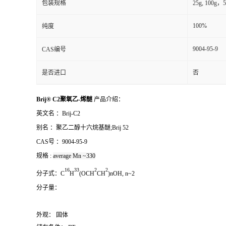
包装规格
25g, 100g，5
100%
纯度
9004-95-9
CAS编号
是否进口
否
Brij® C2聚氧乙-烯醚
产品介绍：
英文名 ：
Brij-C2
别名 ：
聚乙二醇十六烷基醚;Brij 52
CAS号 ：
9004-95-9
规格 :
average Mn ~330
1
6
3
3
2
2
分子式：
C
H
(OCH
CH
)nOH, n~2
分子量：
外观： 固体