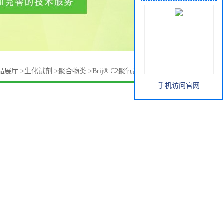
品展厅
>
生化试剂
>
聚合物类
>
Brij® C2聚氧乙-烯醚 9004-95-9
手机访问官网