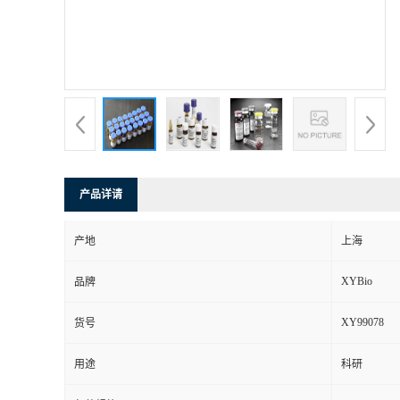
产品详请
产地
上海
XYBio
品牌
XY99078
货号
用途
科研