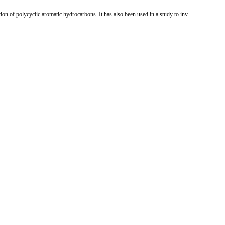
ion of polycyclic aromatic hydrocarbons. It has also been used in a study to inv