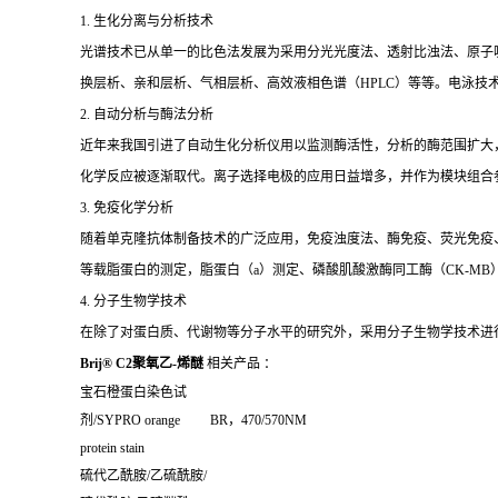
1. 生化分离与分析技术
光谱技术已从单一的比色法发展为采用分光光度法、透射比浊法、原子
换层析、亲和层析、气相层析、高效液相色谱（HPLC）等等。电泳技
2. 自动分析与酶法分析
近年来我国引进了自动生化分析仪用以监测酶活性，分析的酶范围扩大
化学反应被逐渐取代。离子选择电极的应用日益增多，并作为模块组合
3. 免疫化学分析
随着单克隆抗体制备技术的广泛应用，免疫浊度法、酶免疫、荧光免疫、发
等载脂蛋白的测定，脂蛋白（a）测定、磷酸肌酸激酶同工酶（CK-MB
4. 分子生物学技术
在除了对蛋白质、代谢物等分子水平的研究外，采用分子生物学技术进
Brij® C2聚氧乙-烯醚
相关产品 ：
宝石橙蛋白染色试
剂
/SYPRO orange
BR
，
470/570NM
protein stain
硫代乙酰胺
/
乙硫酰胺
/