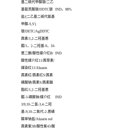
基二硫代甲酸银
/
二乙
基氨荒酸银
/DDTC
银
IND
，
98%
盐
/(
二乙基二硫代氨基
甲酸
-S,S')
银
/DETC/AgDDTC
茜素
/1,2-
二羟基蒽
醌
/1，2-二羟基-9，10-
蒽二酮/酸性媒介红B/
IND
酸性媒介红11/茜草素/
媒染红11/Alizarin
茜素红
/
茜素红
S/
茜素
磺酸钠
/
茜素
S/
茜素胭
脂红
/1,2-
二羟基蒽
醌
-3-
磺酸钠
/
媒介红
IND
3/9,10-
二氢
-3,4-
二羟
基
-9,10-
二氧代
-2-
蒽磺
酸单钠盐
/Alizarin red
茜素紫
3B/
酸性紫
43/
酸