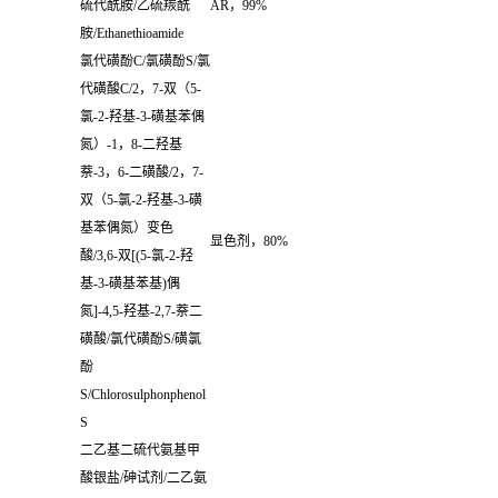
硫代酰胺
/
乙硫羰酰
AR
，
99%
胺
/Ethanethioamide
氯代磺酚
C/
氯磺酚
S/
氯
代磺酸
C/2
，
7-
双（
5-
氯
-2-
羟基
-3-
磺基苯偶
氮）
-1
，
8-
二羟基
萘-3，6-二磺酸/2，7-
双（5-氯-2-羟基-3-磺
基苯偶氮）变色
显色剂，
80%
酸/3,6-双[(5-氯-2-羟
基-3-磺基苯基)偶
氮]-4,5-羟基-2,7-萘二
磺酸/氯代磺酚S/磺氯
酚
S/Chlorosulphonphenol
S
二乙基二硫代氨基甲
酸银盐
/
砷试剂
/
二乙氨