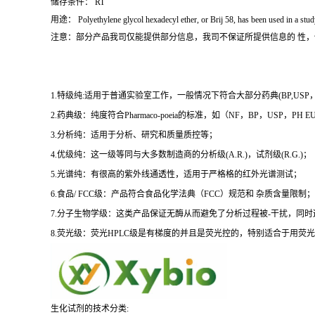
储存条件： RT
用途： Polyethylene glycol hexadecyl ether, or Brij 58, has been used in a study t
注意：部分产品我司仅能提供部分信息，我司不保证所提供信息的 性
1.特级纯:适用于普通实验室工作，一般情况下符合大部分药典(BP,USP，et
2.药典级：纯度符合Pharmaco-poeia的标准，如（NF，BP，USP，PH
3.分析纯：适用于分析、研究和质量质控等；
4.优级纯：这一级等同与大多数制造商的分析级(A.R.)，试剂级(R.G.)；
5.光谱纯：有很高的紫外线通透性，适用于严格格的红外光谱测试；
6.食品/ FCC级：产品符合食品化学法典（FCC）规范和 杂质含量限制；
7.分子生物学级：这类产品保证无酶从而避免了分析过程被-干扰，同
8.荧光级：荧光HPLC级是有梯度的并且是荧光控的，特别适合于用荧光H
生化试剂的技术分类: