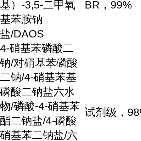
基）
-3,5-
二甲氧
BR
，
99%
基苯胺钠
盐
/DAOS
4-
硝基苯磷酸二
钠
/
对硝基苯磷酸
二钠
/4-
硝基苯基
磷酸二钠盐六水
物
/
磷酸
-4-
硝基苯
试剂级，
9
酯二钠盐
/4-
磷酸
硝基苯二钠盐
/
六