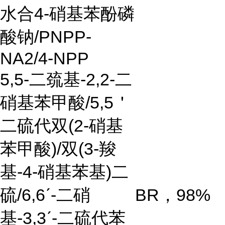
水合
4-
硝基苯酚磷
酸钠
/PNPP-
NA2/4-NPP
5,5-
二巯基
-2,2-
二
硝基苯甲酸
/5,5
＇
二硫代双
(2-
硝基
苯甲酸
)/
双
(3-
羧
基
-4-
硝基苯基
)
二
硫
/6,6
ˊ
-
二硝
BR
，
98%
基
-3,3
ˊ
-
二硫代苯