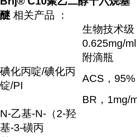
Brij® C10聚乙二醇十六烷基
醚
相关产品 ：
生物技术级
0.625mg/ml
附滴瓶
碘化丙啶
/
碘化丙
ACS
，
95%
锭
/PI
BR
，
1mg/m
N-
乙基
-N-
（
2-
羟
基
-3-
磺丙