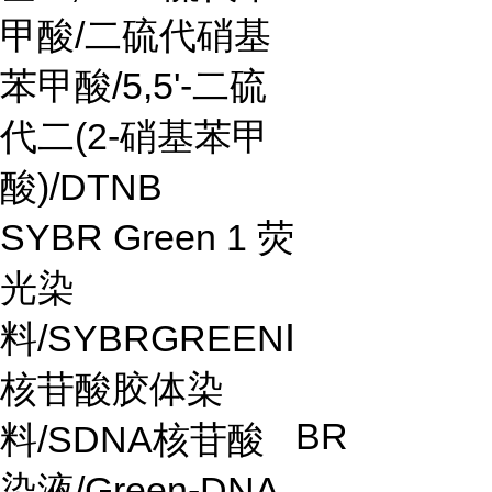
甲酸
/
二硫代硝基
苯甲酸
/5,5'-
二硫
代二
(2-
硝基苯甲
酸
)/DTNB
SYBR Green 1
荧
光染
料
/SYBRGREEN
Ⅰ
核苷酸胶体染
BR
料
/SDNA
核苷酸
染液
/Green-DNA