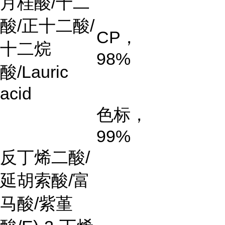
月桂酸
/
十二
酸
/
正十二酸
/
CP
，
十二烷
98%
酸
/Lauric
acid
色标，
99%
反丁烯二酸
/
延胡索酸
/
富
马酸
/
紫堇