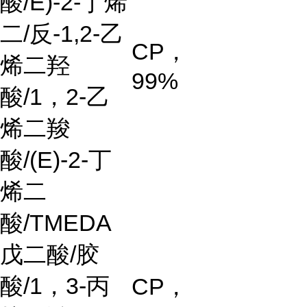
酸
/E)-2-
丁烯
二
/
反
-1,2-
乙
CP
，
烯二羟
99%
酸
/1
，
2-
乙
烯二羧
酸
/(E)-2-
丁
烯二
酸
/TMEDA
戊二酸
/
胶
酸
/1
，
3-
丙
CP
，