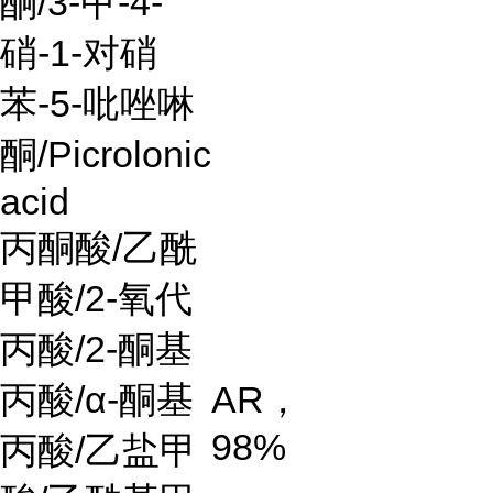
酮/3-甲-4-
硝-1-对硝
苯-5-吡唑啉
酮/Picrolonic
acid
丙酮酸
/
乙酰
甲酸
/2-
氧代
丙酸
/2-
酮基
丙酸
/α-
酮基
AR
，
98%
丙酸
/
乙盐甲