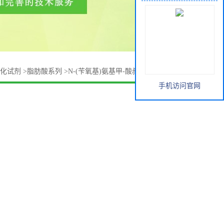
化试剂
>
脂肪酸系列
>
N-(苄氧基)氨基甲-酸叔丁酯 79722-21-7
手机访问官网