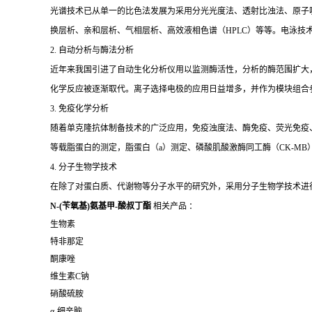
光谱技术已从单一的比色法发展为采用分光光度法、透射比浊法、原子
换层析、亲和层析、气相层析、高效液相色谱（HPLC）等等。电泳技
2. 自动分析与酶法分析
近年来我国引进了自动生化分析仪用以监测酶活性，分析的酶范围扩大
化学反应被逐渐取代。离子选择电极的应用日益增多，并作为模块组合
3. 免疫化学分析
随着单克隆抗体制备技术的广泛应用，免疫浊度法、酶免疫、荧光免疫、发
等载脂蛋白的测定，脂蛋白（a）测定、磷酸肌酸激酶同工酶（CK-MB
4. 分子生物学技术
在除了对蛋白质、代谢物等分子水平的研究外，采用分子生物学技术进
N-(苄氧基)氨基甲-酸叔丁酯
相关产品 ：
生物素
特非那定
酮康唑
维生素C钠
硝酸硫胺
α-细辛脑