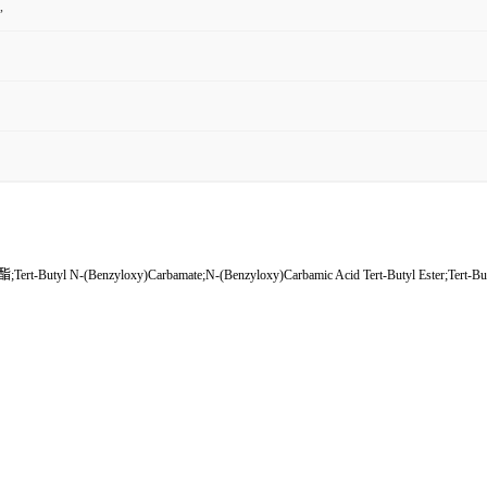
,
yloxy)Carbamate;N-(Benzyloxy)Carbamic Acid Tert-Butyl Ester;Tert-Butyl 