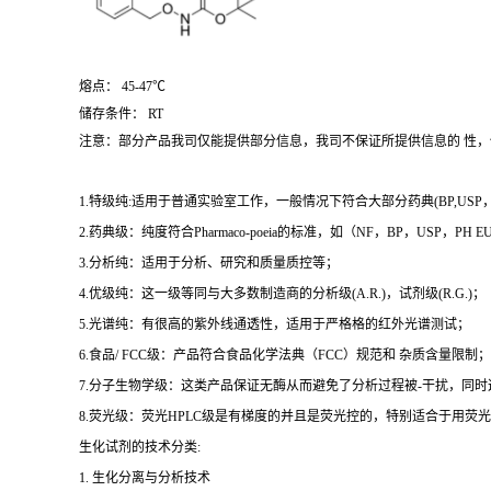
熔点： 45-47℃
储存条件： RT
注意：部分产品我司仅能提供部分信息，我司不保证所提供信息的 性
1.特级纯:适用于普通实验室工作，一般情况下符合大部分药典(BP,USP，et
2.药典级：纯度符合Pharmaco-poeia的标准，如（NF，BP，USP，PH
3.分析纯：适用于分析、研究和质量质控等；
4.优级纯：这一级等同与大多数制造商的分析级(A.R.)，试剂级(R.G.)；
5.光谱纯：有很高的紫外线通透性，适用于严格格的红外光谱测试；
6.食品/ FCC级：产品符合食品化学法典（FCC）规范和 杂质含量限制；
7.分子生物学级：这类产品保证无酶从而避免了分析过程被-干扰，同
8.荧光级：荧光HPLC级是有梯度的并且是荧光控的，特别适合于用荧光H
生化试剂的技术分类:
1. 生化分离与分析技术