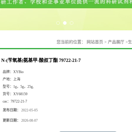
您当前的位置：
网站首页
>
产品展厅
>
生
N-(苄氧基)氨基甲-酸叔丁酯 79722-21-7
品牌：
XYBio
产地：
上海
型号：
1g，5g，25g,
货号：
XY68159
cas：
79722-21-7
发布日期：
2022-05-05
更新日期：
2026-08-07