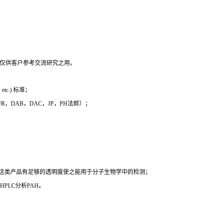
，仅供客户参考交流研究之用。
c.) 标准；
 EUR，DAB，DAC，JP，PH法郎）；
时这类产品有足够的透明度使之能用于分子生物学中的检测；
PLC分析PAH。