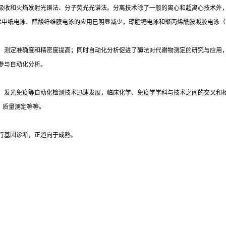
吸收和火焰发射光谱法、分子荧光光谱法。分离技术除了一般的离心和超离心技术外
术中纸电泳、醋酸纤维膜电泳的应用已明显减少，琼脂糖电泳和聚丙烯酰胺凝胶电泳（
，测定准确度和精密度提高；同时自动化分析促进了酶法对代谢物测定的研究与应用
参与自动化分析。
光免疫等自动化检测技术迅速发展，临床化学、免疫学学科与技术之间的交叉和相互渗透
）质量测定等等。
行基因诊断，正趋向于成熟。