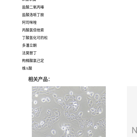
盐酸二氧丙嗪
盐酸洛哌丁胺
阿司咪唑
丙酸氯倍他索
丁酸氢化可的松
多潘立酮
法莫替丁
枸橼酸氯己定
维A酸
相关产品：