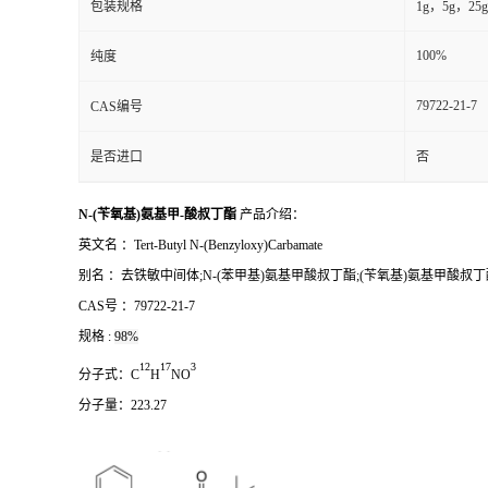
包装规格
1g，5g，25g
100%
纯度
79722-21-7
CAS编号
是否进口
否
N-(苄氧基)氨基甲-酸叔丁酯
产品介绍：
英文名 ：
Tert-Butyl N-(Benzyloxy)Carbamate
别名
：
去铁敏中间体;N-(苯甲基)氨基甲酸叔丁酯;(苄氧基)氨基甲酸叔丁酯;Tert-Butyl N-(Benz
CAS号 ：
79722-21-7
规格 :
98%
1
2
1
7
3
分子式：
C
H
NO
分子量：
223.27