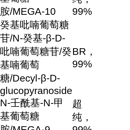
胺/MEGA-10
99%
癸基吡喃葡萄糖
苷
/N-
癸基
-β-D-
吡喃葡萄糖苷
/
癸
BR
，
99%
基喃葡萄
糖
/Decyl-β-D-
glucopyranoside
N-
壬酰基
-N-
甲
超
基葡萄糖
纯，
胺
/MEGA-9
99%