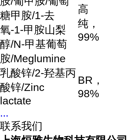
胺
/
葡甲胺
/
葡萄
高
糖甲胺
/1-
去
纯，
氧
-1-
甲胺山梨
99%
醇
/N-
甲基葡萄
胺
/Meglumine
乳酸锌
/2-
羟基丙
BR
，
酸锌
/Zinc
98%
lactate
...
联系我们