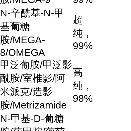
N-
辛酰基
-N-
甲
超
基葡糖
纯，
胺
/MEGA-
99%
8/OMEGA
甲泛葡胺
/
甲泛影
高
酰胺
/
室椎影
/
阿
纯，
米派克
/
造影
98%
胺
/Metrizamide
N-
甲基
-D-
葡糖