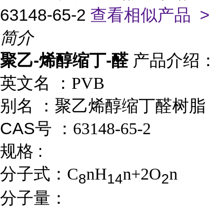
63148-65-2
查看相似产品 >
简介
聚乙-烯醇缩丁-醛
产品介绍：
英文名 ：
PVB
别名 ：
聚乙烯醇缩丁醛树脂
CAS号 ：
63148-65-2
规格 :
分子式：
C
nH
n+2O
n
8
1
4
2
分子量：