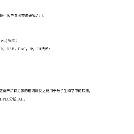
，仅供客户参考交流研究之用。
c.) 标准；
 EUR，DAB，DAC，JP，PH法郎）；
时这类产品有足够的透明度使之能用于分子生物学中的检测；
PLC分析PAH。