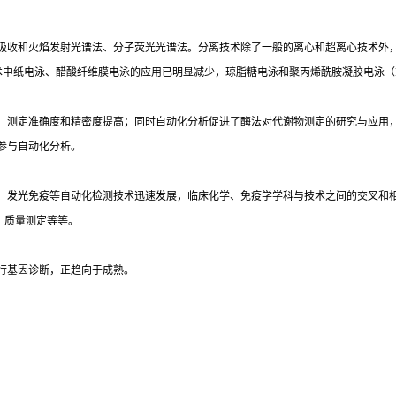
吸收和火焰发射光谱法、分子荧光光谱法。分离技术除了一般的离心和超离心技术外
术中纸电泳、醋酸纤维膜电泳的应用已明显减少，琼脂糖电泳和聚丙烯酰胺凝胶电泳（
，测定准确度和精密度提高；同时自动化分析促进了酶法对代谢物测定的研究与应用
参与自动化分析。
光免疫等自动化检测技术迅速发展，临床化学、免疫学学科与技术之间的交叉和相互渗透
）质量测定等等。
行基因诊断，正趋向于成熟。