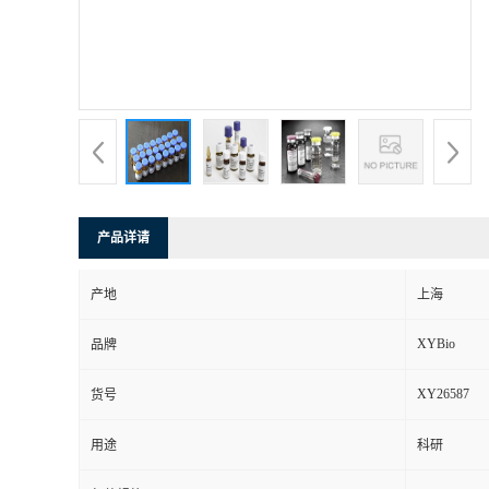
产品详请
产地
上海
XYBio
品牌
XY26587
货号
用途
科研