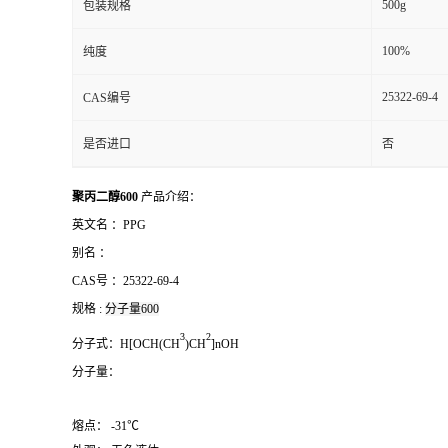
500g
包装规格
100%
纯度
25322-69-4
CAS编号
是否进口
否
聚丙二醇600
产品介绍：
英文名 ：
PPG
别名 ：
CAS号 ：
25322-69-4
规格 :
分子量600
3
2
分子式：
H[OCH(CH
)CH
]nOH
分子量：
熔点： -31℃