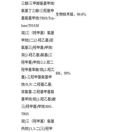
三醇
/
三甲醇氨基甲烷
/
氨基丁三醇
/
三羟基甲
生物技术级，
99.8%
基氨基甲烷
/TRIS/Tris-
base/THAM
双
[
三（羟甲基）氨基
甲烷
]/
二
(2-
羟乙基
)
亚
氨基三
(
羟甲基
)
甲烷
/
双
(2-
羟乙基
)
氨基
(
三
羟甲基
)
甲烷
/2,2-
双二
羟甲基苯胺
/
双
(2-
羟乙
BR
，
99%
基
)-
三羟甲基氨基甲
烷
/N,N'-
二羟基乙基
-
亚氨基
-
三羟基甲基氨
基甲烷
/
双
(2-
羟乙基
)
胺
三
(
羟甲基
)
甲烷
/BIS-
TRIS
双
[
三（羟甲基）氨基
丙烷
]/1,3-
二
[
三
(
羟甲