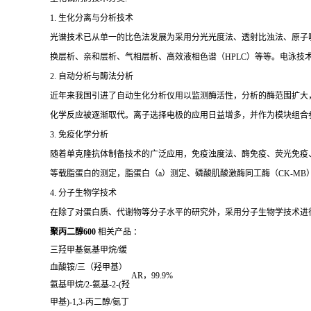
1. 生化分离与分析技术
光谱技术已从单一的比色法发展为采用分光光度法、透射比浊法、原子
换层析、亲和层析、气相层析、高效液相色谱（HPLC）等等。电泳技
2. 自动分析与酶法分析
近年来我国引进了自动生化分析仪用以监测酶活性，分析的酶范围扩大
化学反应被逐渐取代。离子选择电极的应用日益增多，并作为模块组合
3. 免疫化学分析
随着单克隆抗体制备技术的广泛应用，免疫浊度法、酶免疫、荧光免疫、发
等载脂蛋白的测定，脂蛋白（a）测定、磷酸肌酸激酶同工酶（CK-MB
4. 分子生物学技术
在除了对蛋白质、代谢物等分子水平的研究外，采用分子生物学技术进
聚丙二醇600
相关产品 ：
三羟甲基氨基甲烷
/
缓
血酸铵
/
三（羟甲基）
AR
，
99.9%
氨基甲烷
/2-
氨基
-2-(
羟
甲基
)-1,3-
丙二醇
/
氨丁