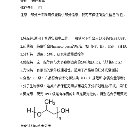
外观： 无色液体
储存条件： RT
注意：部分产品我司仅能提供部分信息，我司不保证所提供信息的 性
1.特级纯:适用于普通实验室工作，一般情况下符合大部分药典(BP,USP，et
2.药典级：纯度符合Pharmaco-poeia的标准，如（NF，BP，USP，PH
3.分析纯：适用于分析、研究和质量质控等；
4.优级纯：这一级等同与大多数制造商的分析级(A.R.)，试剂级(R.G.)；
5.光谱纯：有很高的紫外线通透性，适用于严格格的红外光谱测试；
6.食品/ FCC级：产品符合食品化学法典（FCC）规范和 杂质含量限制；
7.分子生物学级：这类产品保证无酶从而避免了分析过程被-干扰，同
8.荧光级：荧光HPLC级是有梯度的并且是荧光控的，特别适合于用荧光H
生化试剂的技术分类: