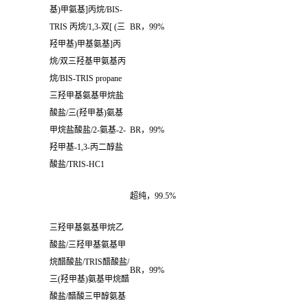
基
)
甲氨基
]
丙烷
/BIS-
TRIS
丙烷
/1,3-
双
[ (
三
BR
，
99%
羟甲基
)
甲基氨基
]
丙
烷
/
双三羟基甲氨基丙
烷
/BIS-TRIS propane
三羟甲基氨基甲烷盐
酸盐
/
三
(
羟甲基
)
氨基
甲烷盐酸盐
/2-
氨基
-2-
BR
，
99%
羟甲基
-1,3-
丙二醇盐
酸盐
/TRIS-HC1
超纯，
99.5%
三羟甲基氨基甲烷乙
酸盐
/
三羟甲基氨基甲
烷醋酸盐
/TRIS
醋酸盐
/
BR
，
99%
三
(
羟甲基
)
氨基甲烷醋
酸盐
/
醋酸三甲醇氨基