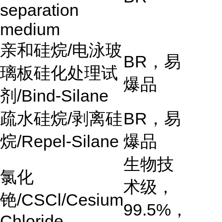
separation
medium
亲和硅烷
/
电泳玻
BR
，易
璃板硅化处理试
爆品
剂
/Bind-Silane
疏水硅烷
/
剥离硅
BR
，易
烷
/Repel-Silane
爆品
生物技
氯化
术级，
铯
/CSCl/Cesium
99.5%
，
Chloride