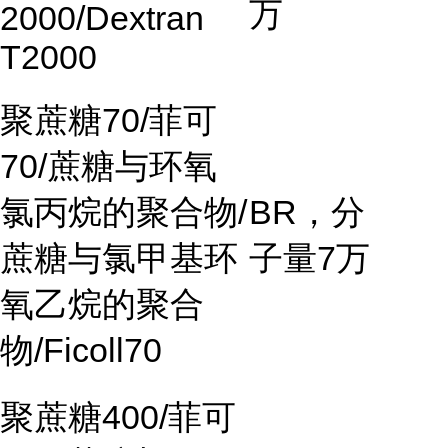
万
2000/Dextran
T2000
聚蔗糖
70/
菲可
70/
蔗糖与环氧
氯丙烷的聚合物
/
BR
，分
蔗糖与氯甲基环
子量
7
万
氧乙烷的聚合
物
/Ficoll70
聚蔗糖
400/
菲可