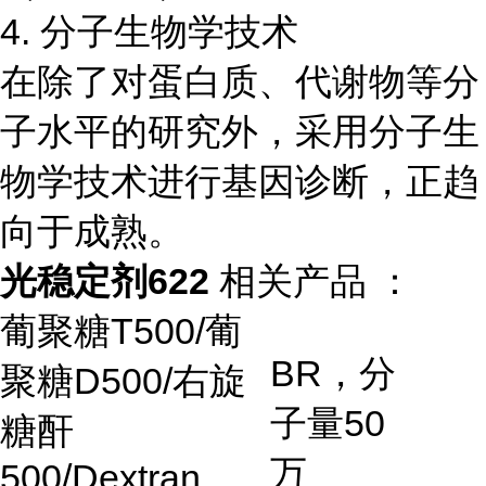
4. 分子生物学技术
在除了对蛋白质、代谢物等分
子水平的研究外，采用分子生
物学技术进行基因诊断，正趋
向于成熟。
光稳定剂622
相关产品 ：
葡聚糖
T500/
葡
BR
，分
聚糖
D500/
右旋
子量
50
糖酐
万
500/Dextran